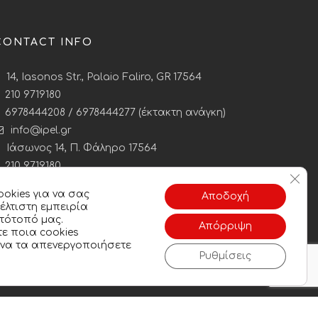
CONTACT INFO
14, Iasonos Str., Palaio Faliro, GR 17564
210 9719180
6978444208 / 6978444277 (έκτακτη ανάγκη)
info@ipel.gr
Ιάσωνος 14, Π. Φάληρο 17564
210 9719180
Κλεί
info@ipel.gr
okies για να σας
Αποδοχή
λτιστη εμπειρία
τότοπό μας.
Απόρριψη
ε ποια cookies
 να τα απενεργοποιήσετε
Ρυθμίσεις